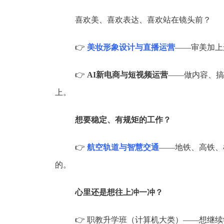
喜欢美、喜欢表达、喜欢站在镜头前？
👉
美妆形象设计与直播运营
——审美加上
👉
AI新电商与短视频运营
——做内容、搞
上。
想要稳定、有规矩的工作？
👉
航空轨道与智慧交通
——地铁、高铁、
的。
心里还是想往上冲一冲？
👉 职教升学班（计算机大类）——想继